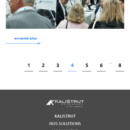
en savoir plus
…
1
2
3
4
5
6
8
KALISTRUT
NOS SOLUTIONS