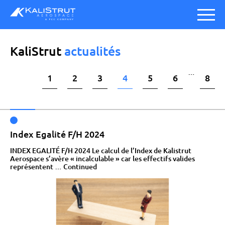
KaliStrut
a
c
t
u
a
l
i
t
é
s
…
1
2
3
4
5
6
8
Index Egalité F/H 2024
INDEX EGALITÉ F/H 2024 Le calcul de l’Index de Kalistrut
Aerospace s’avère « incalculable » car les effectifs valides
représentent …
Continued