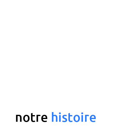
notre
h
i
s
t
o
i
r
e