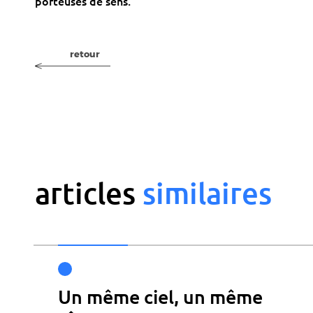
porteuses de sens.
retour
articles
s
i
m
i
l
a
i
r
e
s
Un même ciel, un même