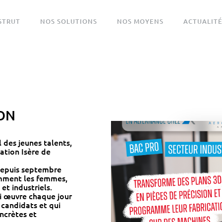
STRUT
NOS SOLUTIONS
NOS MOYENS
ACTUALIT
ION
 des jeunes talents,
ation Isère de
 depuis septembre
tamment les femmes,
et industriels.
i œuvre chaque jour
 candidats et qui
ncrètes et