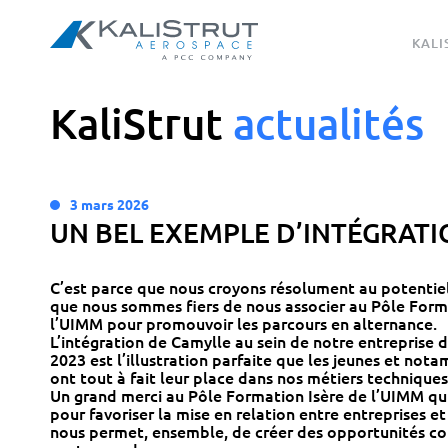
KALI
KaliStrut
a
c
t
u
a
l
i
t
é
s
3 mars 2026
UN BEL EXEMPLE D’INTÉGRAT
C’est parce que nous croyons résolument au potentiel
que nous sommes fiers de nous associer au Pôle Form
l’UIMM pour promouvoir les parcours en alternance.
L’intégration de Camylle au sein de notre entreprise
2023 est l’illustration parfaite que les jeunes et no
ont tout à fait leur place dans nos métiers techniques 
Un grand merci au Pôle Formation Isère de l’UIMM qu
pour favoriser la mise en relation entre entreprises et
nous permet, ensemble, de créer des opportunités co