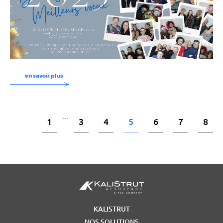
en savoir plus
…
1
3
4
5
6
7
8
KALISTRUT
NOS SOLUTIONS