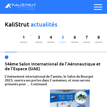
KaliStrut
a
c
t
u
a
l
i
t
é
s
…
1
3
4
5
6
7
8
54ème Salon International de l’Aéronautique et
de l’Espace (SIAE)
L’événement international de l’année, le Salon du Bourget
2023, ouvrira ses portes dans 2 semaines, et nous serons
présents pour …
Continued